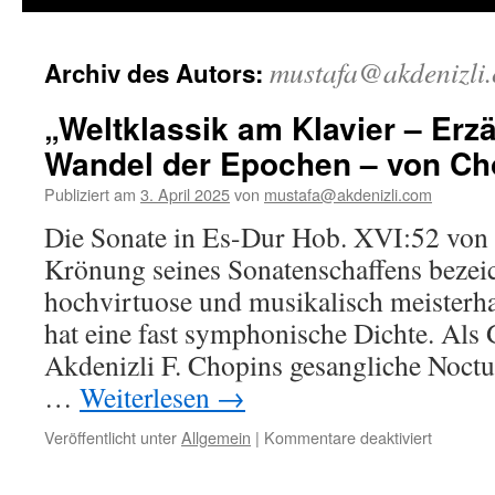
mustafa@akdenizli
Archiv des Autors:
„Weltklassik am Klavier – Erzä
Wandel der Epochen – von Cho
Publiziert am
3. April 2025
von
mustafa@akdenizli.com
Die Sonate in Es-Dur Hob. XVI:52 von J
Krönung seines Sonatenschaffens bezei
hochvirtuose und musikalisch meisterh
hat eine fast symphonische Dichte. Als 
Akdenizli F. Chopins gesangliche Noctu
…
Weiterlesen
→
für
Veröffentlicht unter
Allgemein
|
Kommentare deaktiviert
„Weltklas
am