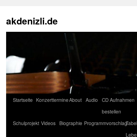
akdenizli.de
Zum
Startseite
Konzerttermine
About
Audio
CD Aufnahmen
Inhalt
bestellen
springen
Schulprojekt
Videos
Biographie
Programmvorschlag
Tabel
Lebe