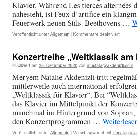
Klavier. Während Les tierces alternées 
nahesteht, ist Feux d’artifice ein klangm
Feuerwerk neuen Stils. Beethovens …
W
für
Veröffentlicht unter
Allgemein
|
Kommentare deaktiviert
Weltklas
am
Klavier
Konzertreihe „Weltklassik am 
–
Erzählko
Publiziert am
28. Dezember 2020
von
mustafa@akdenizli.com
Virtuose
Meryem Natalie Akdenizli tritt regelm
Leidensc
durch
mittlerweile auch international erfolgr
die
„Weltklassik für Klavier“. Bei “Weltklas
Jahrhund
das Klavier im Mittelpunkt der Konzert
manchmal im Hintergrund von Sopran, G
den Konzertprogrammen …
Weiterlese
Veröffentlicht unter
Allgemein
|
Verschlagwortet mit
Uncategoriz