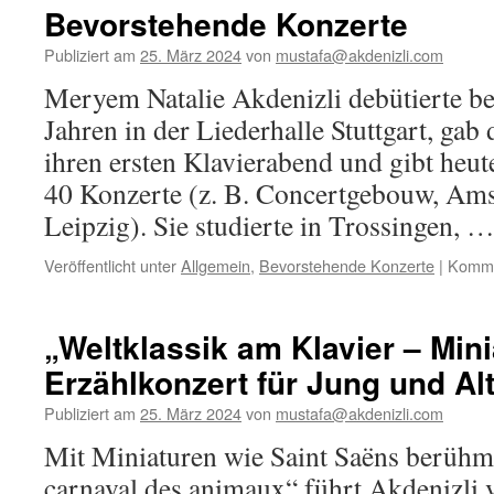
Klavier
Bevorstehende Konzerte
–
Erzählko
Publiziert am
25. März 2024
von
mustafa@akdenizli.com
Im
Meryem Natalie Akdenizli debütierte be
Wandel
der
Jahren in der Liederhalle Stuttgart, gab 
Epochen
ihren ersten Klavierabend und gibt heute
–
von
40 Konzerte (z. B. Concertgebouw, Am
Chopin
Leipzig). Sie studierte in Trossingen, 
zu
Liszt!“
Veröffentlicht unter
Allgemein
,
Bevorstehende Konzerte
|
Kommen
„Weltklassik am Klavier – Mini
Erzählkonzert für Jung und Alt
Publiziert am
25. März 2024
von
mustafa@akdenizli.com
Mit Miniaturen wie Saint Saëns berüh
carnaval des animaux“ führt Akdenizli v