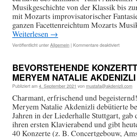
Musikgeschichte von der Klassik bis zu
mit Mozarts improvisatorischer Fantasie
ganzen Facettenreichtum Mozarts Musik
Weiterlesen
→
für
Veröffentlicht unter
Allgemein
|
Kommentare deaktiviert
„Weltklas
am
Klavier
BEVORSTEHENDE KONZERT
–
MERYEM NATALIE AKDENIZLI
Miniatur
Erzählko
Publiziert am
4. September 2021
von
mustafa@akdenizli.com
für
Jung
Charmant, erfrischend und begeisternd
und
Meryem Natalie Akdenizli debütierte be
Alt!“
Jahren in der Liederhalle Stuttgart, gab 
ihren ersten Klavierabend und gibt heute
40 Konzerte (z. B. Concertgebouw, A