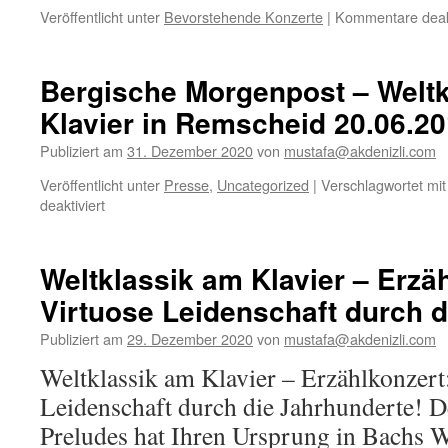
Veröffentlicht unter
Bevorstehende Konzerte
|
Kommentare deakt
Bergische Morgenpost – Welt
Klavier in Remscheid 20.06.2
Publiziert am
31. Dezember 2020
von
mustafa@akdenizli.com
Veröffentlicht unter
Presse
,
Uncategorized
|
Verschlagwortet mit
für
deaktiviert
Bergische
Morgenpost
–
Weltklassik am Klavier – Erzäh
Weltklassik
Virtuose Leidenschaft durch d
am
Klavier
Publiziert am
29. Dezember 2020
von
mustafa@akdenizli.com
in
Remscheid
Weltklassik am Klavier – Erzählkonzert
20.06.2010
Leidenschaft durch die Jahrhunderte! D
Preludes hat Ihren Ursprung in Bachs 