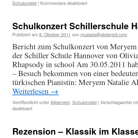
für
Schulprojekt
|
Kommentare deaktiviert
Ankündigung
Schulkonzert
Gymnasium
Schulkonzert Schillerschule 
Allermöhe
Publiziert am
8. Oktober 2011
von
mustafa@akdenizli.com
Bericht zum Schulkonzert von Meryem N
der Schiller Schule Hannover von Olivi
Rhapsody in school Am 30.05.2011 habe
– Besuch bekommen von einer bedeuten
türkischen Pianistin: Meryem Natalie A
Weiterlesen
→
Veröffentlicht unter
Allgemein
,
Schulprojekt
|
Verschlagwortet mi
für
deaktiviert
Schulkonzert
Schillerschule
Hannover
Rezension – Klassik im Klas