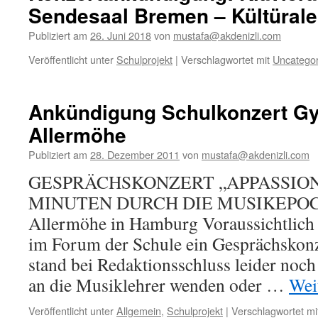
Sendesaal Bremen – Kültüral
Publiziert am
26. Juni 2018
von
mustafa@akdenizli.com
Veröffentlicht unter
Schulprojekt
|
Verschlagwortet mit
Uncategor
Ankündigung Schulkonzert 
Allermöhe
Publiziert am
28. Dezember 2011
von
mustafa@akdenizli.com
GESPRÄCHSKONZERT „APPASSIONA
MINUTEN DURCH DIE MUSIKEPOC
Allermöhe in Hamburg Voraussichtlich 
im Forum der Schule ein Gesprächskonzer
stand bei Redaktionsschluss leider noch n
an die Musiklehrer wenden oder …
Wei
Veröffentlicht unter
Allgemein
,
Schulprojekt
|
Verschlagwortet mi