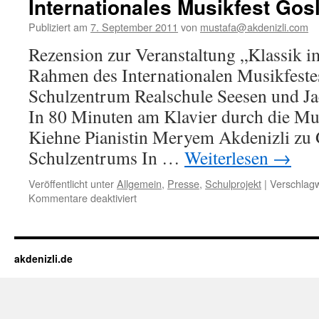
Internationales Musikfest Gos
Publiziert am
7. September 2011
von
mustafa@akdenizli.com
Rezension zur Veranstaltung „Klassik 
Rahmen des Internationalen Musikfeste
Schulzentrum Realschule Seesen und 
In 80 Minuten am Klavier durch die Mu
Kiehne Pianistin Meryem Akdenizli zu G
Schulzentrums In …
Weiterlesen
→
Veröffentlicht unter
Allgemein
,
Presse
,
Schulprojekt
|
Verschlagw
für
Kommentare deaktiviert
Rezension
–
Klassik
im
akdenizli.de
Klassenzimmer
–
Internationales
Musikfest