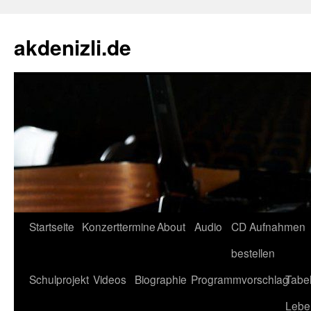
akdenizli.de
Zum
Startseite
Konzerttermine
About
Audio
CD Aufnahmen
Inhalt
bestellen
springen
Schulprojekt
Videos
Biographie
Programmvorschlag
Tabel
Lebe