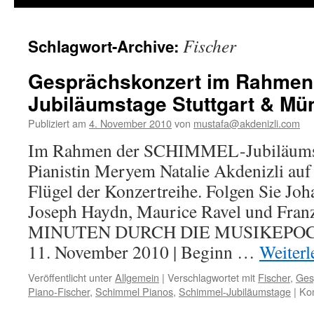
Fischer
Schlagwort-Archive:
Gesprächskonzert im Rahmen
Jubiläumstage Stuttgart & M
Publiziert am
4. November 2010
von
mustafa@akdenizli.com
Im Rahmen der SCHIMMEL-Jubiläumsta
Pianistin Meryem Natalie Akdenizli 
Flügel der Konzertreihe. Folgen Sie Jo
Joseph Haydn, Maurice Ravel und Fran
MINUTEN DURCH DIE MUSIKEPOC
11. November 2010 | Beginn …
Weiter
Veröffentlicht unter
Allgemein
|
Verschlagwortet mit
Fischer
,
Ges
Piano-Fischer
,
Schimmel Pianos
,
Schimmel-Jubiläumstage
|
Kom