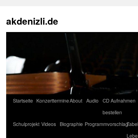
akdenizli.de
Zum
Startseite
Konzerttermine
About
Audio
CD Aufnahmen
Inhalt
bestellen
springen
Schulprojekt
Videos
Biographie
Programmvorschlag
Tabel
Lebe