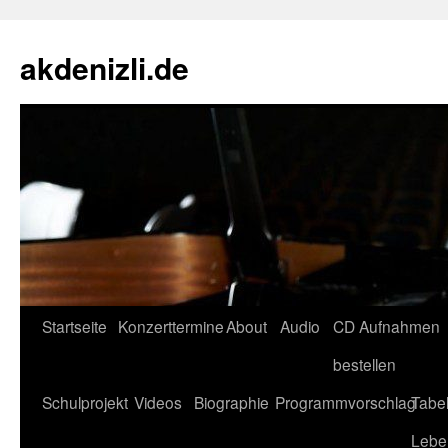
akdenizli.de
Zum
Startseite
Konzerttermine
About
Audio
CD Aufnahmen
Inhalt
bestellen
springen
Schulprojekt
Videos
Biographie
Programmvorschlag
Tabel
Lebe