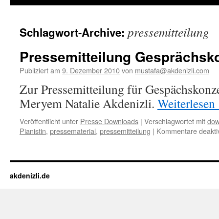
pressemitteilung
Schlagwort-Archive:
Pressemitteilung Gesprächsk
Publiziert am
9. Dezember 2010
von
mustafa@akdenizli.com
Zur Pressemitteilung für Gespächskonze
Meryem Natalie Akdenizli.
Weiterlesen
Veröffentlicht unter
Presse Downloads
|
Verschlagwortet mit
dow
Pianistin
,
pressematerial
,
pressemitteilung
|
Kommentare deaktiv
akdenizli.de