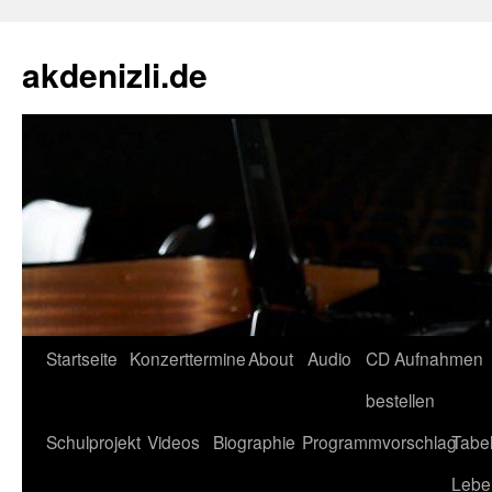
akdenizli.de
Zum
Startseite
Konzerttermine
About
Audio
CD Aufnahmen
Inhalt
bestellen
springen
Schulprojekt
Videos
Biographie
Programmvorschlag
Tabel
Lebe