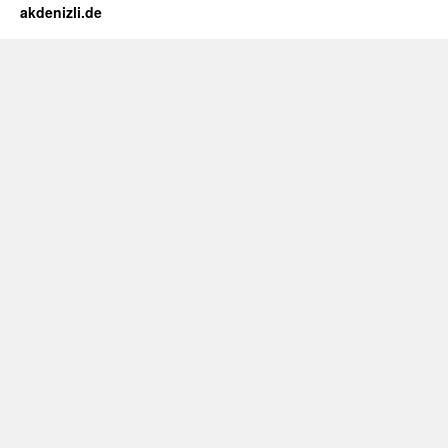
Key
akdenizli.de
Biscayne