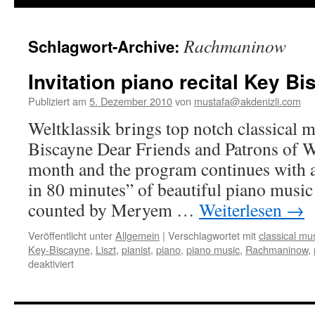
Rachmaninow
Schlagwort-Archive:
Invitation piano recital Key B
Publiziert am
5. Dezember 2010
von
mustafa@akdenizli.com
Weltklassik brings top notch classical 
Biscayne Dear Friends and Patrons of W
month and the program continues with 
in 80 minutes” of beautiful piano music
counted by Meryem …
Weiterlesen
→
Veröffentlicht unter
Allgemein
|
Verschlagwortet mit
classical mu
Key-Biscayne
,
Liszt
,
pianist
,
piano
,
piano music
,
Rachmaninow
,
für
deaktiviert
Invitation
piano
recital