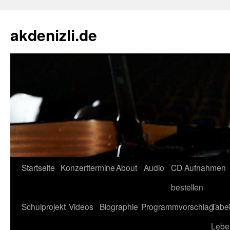
akdenizli.de
Zum
Startseite
Konzerttermine
About
Audio
CD Aufnahmen
Inhalt
bestellen
springen
Schulprojekt
Videos
Biographie
Programmvorschlag
Tabel
Lebe